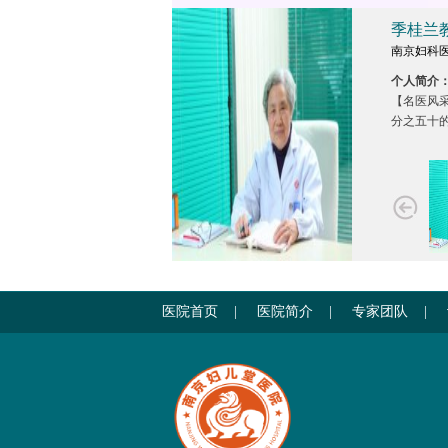
季桂兰
南京妇科
个人简介
【名医风采
分之五十
市妇幼保健
医院首页
|
医院简介
|
专家团队
|