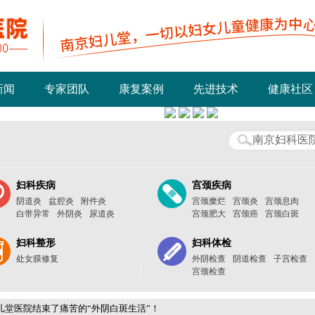
新闻
专家团队
康复案例
先进技术
健康社区
妇科疾病
宫颈疾病
阴道炎
盆腔炎
附件炎
宫颈糜烂
宫颈炎
宫颈息肉
白带异常
外阴炎
尿道炎
宫颈肥大
宫颈癌
宫颈白斑
妇科整形
妇科体检
处女膜修复
外阴检查
阴道检查
子宫检查
宫颈检查
儿堂医院结束了痛苦的“外阴白斑生活”！