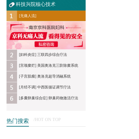
科技兴院核心技术
[无痛人流]
[妇科炎症] 三联四步综合疗法
[宫颈糜烂] 美国奥洛克三阶除糜系统
[子宫肌瘤] 奥洛克超导消融系统
[月经不调] 中西医循证调节疗法
[多囊卵巢综合症] 卵巢药物激活疗法
/HOT ON TOP
热门搜索