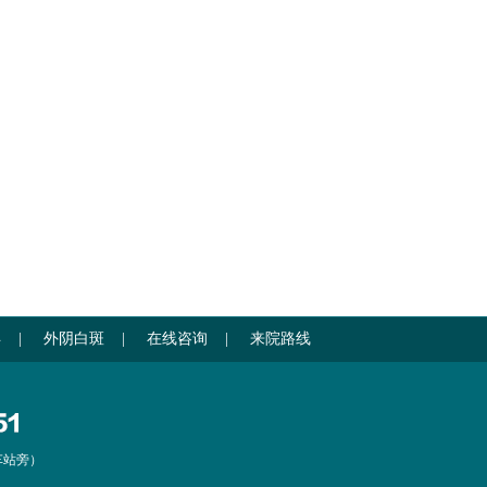
孕
|
外阴白斑
|
在线咨询
|
来院路线
车站旁）