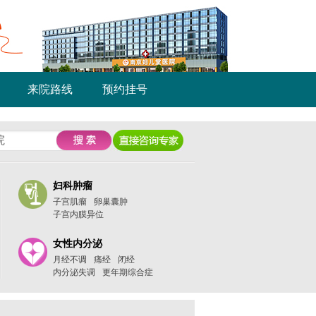
来院路线
预约挂号
妇科肿瘤
子宫肌瘤
卵巢囊肿
子宫内膜异位
女性内分泌
月经不调
痛经
闭经
内分泌失调
更年期综合症