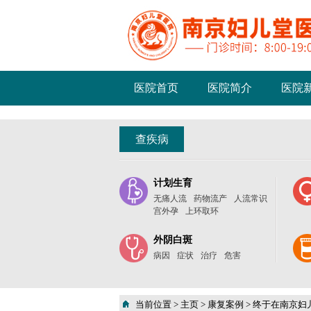
医院首页
医院简介
医院
查疾病
计划生育
无痛人流
药物流产
人流常识
宫外孕
上环取环
外阴白斑
病因
症状
治疗
危害
当前位置 >
主页
>
康复案例
>
终于在南京妇