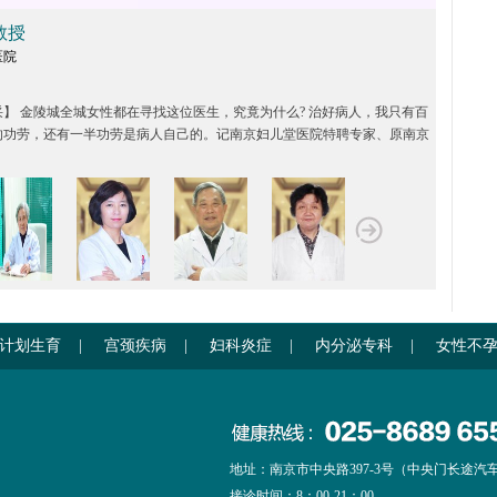
教授
医院
：
】 金陵城全城女性都在寻找这位医生，究竟为什么? 治好病人，我只有百
的功劳，还有一半功劳是病人自己的。记南京妇儿堂医院特聘专家、原南京
院季桂...
计划生育
|
宫颈疾病
|
妇科炎症
|
内分泌专科
|
女性不
地址：南京市中央路397-3号（中央门长途汽
接诊时间：8：00-21：00