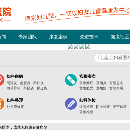
新闻
专家团队
康复案例
先进技术
健康社区
妇科疾病
宫颈疾病
阴道炎
盆腔炎
附件炎
宫颈糜烂
宫颈炎
宫颈息肉
白带异常
外阴炎
尿道炎
宫颈肥大
宫颈癌
宫颈白斑
妇科整形
妇科体检
处女膜修复
外阴检查
阴道检查
子宫检查
宫颈检查
湛医术，成就无数患者健康梦