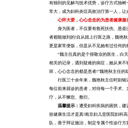
有独到的见解与技术优势，诊疗方式独树
常大，成为妇科炎症高效治疗第一人，让
心怀大爱，心心念念的为患者健康服
身为医者，不仅要有救死扶伤、悬壶济
者都能做到的!自从踏上行医之路，魏艳
更是家常便饭，但是从不见她有过任何的怨
“魏主任真的是个很敬业的医生，白天
相关的记录，遇到疑难的病症，她从来不
班，心心念念的都是患者!”魏艳秋主任的
行医三十余年来，魏艳秋主任时刻铭记
每位前来就诊的患者，对待每一个手术、
疗，从不懈怠、敷衍。
温馨提示：
遭受妇科疾病的困扰，建
拾健康生活才是真!南京妇儿堂医院妇科
队，善于辩证施治，制定专属个性诊疗方