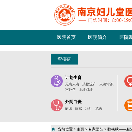
医院首页
医院简介
医院
查疾病
计划生育
无痛人流
药物流产
人流常识
宫外孕
上环取环
外阴白斑
病因
症状
治疗
危害
当前位置 >
主页
>
专家团队
>
魏艳秋——精