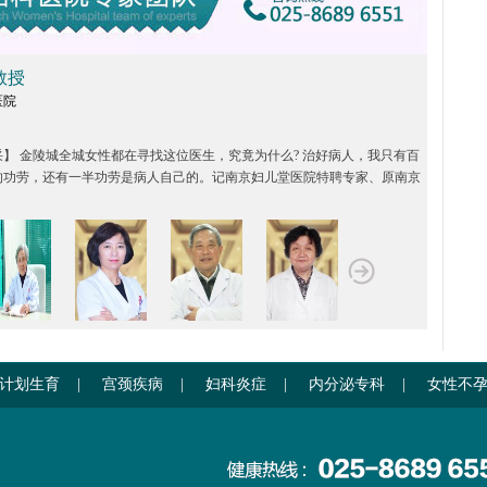
教授
医院
：
】 金陵城全城女性都在寻找这位医生，究竟为什么? 治好病人，我只有百
的功劳，还有一半功劳是病人自己的。记南京妇儿堂医院特聘专家、原南京
院季桂...
计划生育
|
宫颈疾病
|
妇科炎症
|
内分泌专科
|
女性不