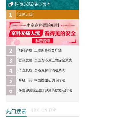
科技兴院核心技术
[无痛人流]
[妇科炎症] 三联四步综合疗法
[宫颈糜烂] 美国奥洛克三阶除糜系统
[子宫肌瘤] 奥洛克超导消融系统
[月经不调] 中西医循证调节疗法
[多囊卵巢综合症] 卵巢药物激活疗法
/HOT ON TOP
热门搜索