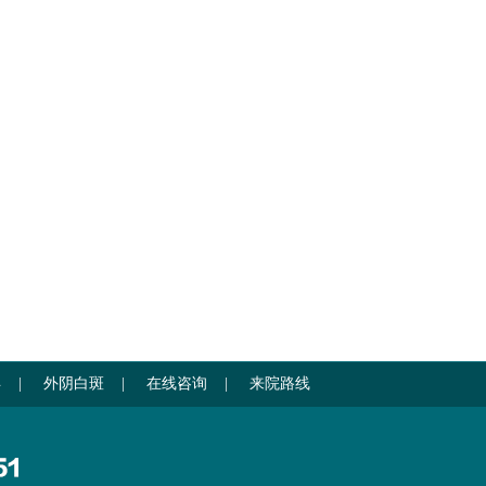
孕
|
外阴白斑
|
在线咨询
|
来院路线