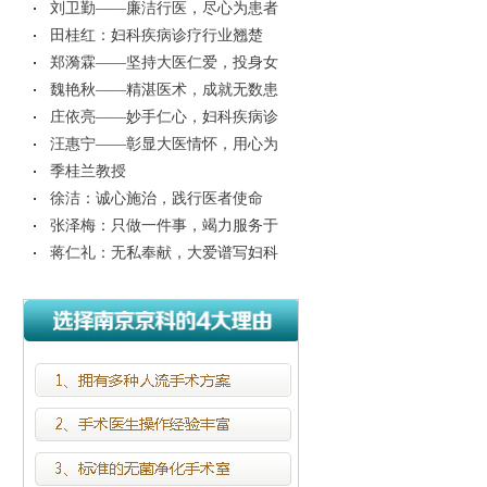
刘卫勤——廉洁行医，尽心为患者
健康护航
田桂红：妇科疾病诊疗行业翘楚
郑漪霖——坚持大医仁爱，投身女
性健康事
魏艳秋——精湛医术，成就无数患
者健康梦
庄依亮——妙手仁心，妇科疾病诊
疗界的“
汪惠宁——彰显大医情怀，用心为
患者解忧
季桂兰教授
徐洁：诚心施治，践行医者使命
张泽梅：只做一件事，竭力服务于
妇科疾病
蒋仁礼：无私奉献，大爱谱写妇科
疾病患者