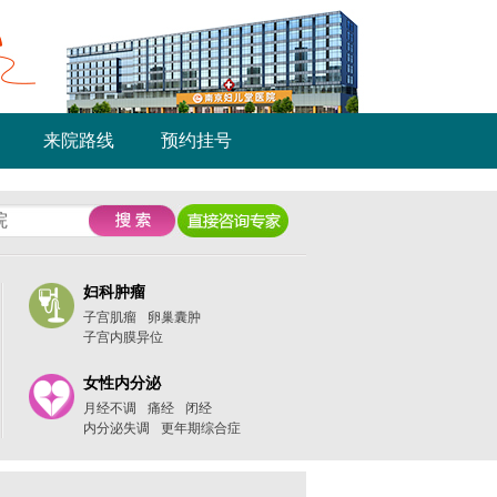
来院路线
预约挂号
妇科肿瘤
子宫肌瘤
卵巢囊肿
子宫内膜异位
女性内分泌
月经不调
痛经
闭经
内分泌失调
更年期综合症