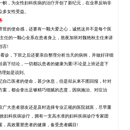
一帜，为女性妇科疾病的治疗开创了新纪元，在业界反响非
众多女性受益。
务
世的使命感，还要有一颗大爱之心，诚然这并不是每个医
秋主任的一颗心全系在患者身上，熬夜加班对魏艳秋主任来讲
言!
看诊，下班之后还要亲自整理分析当天的病例，并做好详细
轻易下结论，一切都以患者的健康为重!不论是上班还是下
助理如是说到。
自己医者的使命，甚少休息，但是却从来不图回报，针对
方案，都会拿出足够精巧细腻的态度，因病施治、对症治
议广大患者朋友还是及时选择专业正规的医院就医，尽早重
高效妇科疾病诊疗，拥有一支高水准的妇科疾病诊疗专家团
案，高效重塑患者的健康，备受患者瞩目!